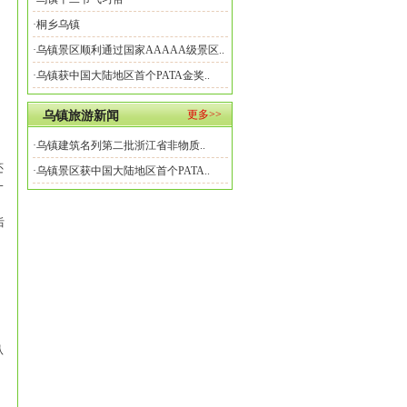
·桐乡乌镇
·乌镇景区顺利通过国家AAAAA级景区..
·乌镇获中国大陆地区首个PATA金奖..
更多>>
乌镇旅游新闻
·乌镇建筑名列第二批浙江省非物质..
还
·乌镇景区获中国大陆地区首个PATA..
一
后
认