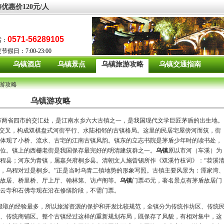
游
优惠价120元/人
0571-56289105
话：
日：7:00-23:00
乌镇酒店
乌镇景点
乌镇旅游攻略
乌镇交通指南
游攻略
乌镇游攻略
市两省四市的交汇处，是江南水乡六大古镇之一，是我国现代文学巨匠茅盾的出生地。
字交叉，构成双棋盘式河街平行、水陆相邻的古镇格局。这里的民居宅屋傍河而筑，街
体现了小桥、流水、古宅的江南古镇风韵。镇东的立志书院是茅盾少年时的读书处，
位。镇上的西栅老街是我国保存最完好的明清建筑群之一。
乌镇
原以市河（车溪）为
程县；河东为青镇，属嘉兴府桐乡县。清朝文人施曾锡所作《双溪竹枝词》：“苕溪
，乌程对过是桐乡。”正是当时乌青二镇地势的形象写照。古镇主要风景为：潭家湾
故居、桥里桥、厅上厅、翰林第、访卢阁等。
乌镇
门票45元，著名景点有茅盾故居门
慈云寺和石佛寺现在沿在修缮阶段，不需门票。
汲取的经验最多，所以旅游资源的保护和开发比较规范，全镇分为传统作坊区、传统
、传统商铺区。整个古镇经过这样的重新规划布局，既保存了风貌，有相对集中，这