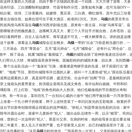
欢这样太重的人为痕迹，但由于整个古镇因此形成一个回路，大大方便了游客，大多
花布印染、三白酒酿制和姑嫂饼、竹器等制作示范，游客如有兴趣，也可当场DIY一
杭白菊、丝绵、三珍斋酱鸡、姑嫂饼、熏豆茶、三白酒、晒红烟等。其中尤以三珍斋
要在古镇住宿。如果住宿可住子夜大酒店，标准间120元。另外，
乌镇
的夜景非常出
民俗风情乌将军庙在
乌镇
市河西岸剧场北面，原来有一座古庙，叫做“乌将军庙”。庙
那棵银杏仍然巍然矗立。这棵树又高又大，要三个人手拉手才能合抱，古朴苍劲，远
祠日暮鸦呼群，访古人说乌将军。将军遗迹不可见，一棵大树撑青云。讲的就是这棵
这个故事，请看这儿
乌镇
城隍会过去桐乡、
乌镇
一带的“出会”习俗是相当盛行的，一
三月庙会、四月“青苗会”、五月“瘟元帅会”、七月“城隍会”、还有什么“周仓会”，总
俗中，除了庙会，就属“城隍会”最闹猛了。
乌镇
的城隍会除了迎神扮鬼迷信活动外，
，人们用16人大轿，将城隍庙里身穿神袍、面施彩粉的的城隍木像，抬出来，先到西栅
。整个出会队伍由一个“鬼保长”引路，接着便是鸣锣开道的先遣，轿子前面打出“肃
抬阁”、“地戏”节目。那些向城隍爷许过愿的人家，就叫一个儿童扮成“犯人”跟在队伍最
道两边观看的人群，真是前呼后拥，盛况空前。出会中的"抬阁"节目，是最精彩的四
穿上做戏头的童男童女，扮演观众喜闻乐见戏文角色，有许仙和白娘娘、牛郎和织
璃彩珠，打上灯彩，"地戏"的角色则由大人扮演。他们也戴做戏的节目都想出奇制
奇斗艳。有一年出会，某街坊扎了一台别出心裁的小放牛"他们用平板抬着一只浑身雪白
上坐着一个扎小辫子的牧童，辫子上还特意装了一串闪闪发光的五彩电珠，牧童的手
这台节目新奇别致得观众得观众的连声喝彩。"扮犯人"则是带迷信色彩的活动：家中
隍爷许愿出会时，派家中儿童扮作"犯人"，随出会队伍绕市一周，以示"赎罪"。民间
候，曾扮过一次这样的"犯人"。那是分父亲、生病的时候，他的祖母多次提出要去城
第二年夏天，老人见儿子病势严重，也不管家里人反对，自己到城隍庙里许了愿，让
回忆这件事时说："这是
乌镇
当时的迷信。""我虽然当一次'犯人，父亲的病却未有一丝