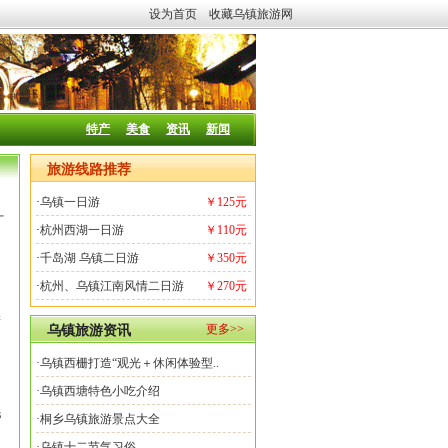
设为首页
收藏乌镇旅游网
特产
美食
资讯
新闻
旅游线路推荐
·
乌镇一日游
￥125元
·
杭州西湖一日游
￥110元
·
千岛湖 乌镇二日游
￥350元
·
杭州、乌镇江南风情二日游
￥270元
清
更多>>
乌镇旅游资讯
、
·乌镇西栅打造“观光＋休闲体验型..
·乌镇西塘特色小吃介绍
民
·桐乡乌镇旅游景点大全
·乌镇十二节气习俗