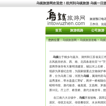
乌镇旅游网
欢迎您！
杭州到
乌镇旅游
乌镇一日
旅游预订电
工作日、法定节假
首页
旅游线路
公司旅游
您的位置：
乌镇旅游网
>
乌镇旅游攻略
>
乌镇
乌镇
位于桐乡与嘉兴、湖州和江苏省吴江
古风犹存的东、西、南、北四条老街呈“十”
道两旁保存有大量明清建筑，辅以河上石桥，
现辟为茅盾纪念馆，为国家级重点文物保护单
界，分为乌青二镇，河西为
乌镇
，属湖州府乌
远秀溪长，带水盈盈汇野矿，两岸一桥相隔住
昭明书馆、唐代银杏、修真观、文昌阁、茅盾
票10元。厅上厅、桥里桥、唐代古银杏等，
在江南六大古镇中，
乌镇
开发较晚，因而
居区、传统文化区、传统餐饮区、水乡风情区