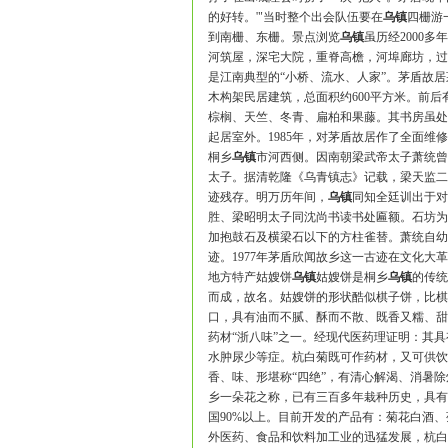
的好转。'"当时整个出会队伍要在
乌镇
四栅游
到南栅、东栅。景点浏览
乌镇
虽历经2000
河筑屋，深宅大院，重脊高檐，河埠廊坊，过
是江南典型的“小桥、流水、人家”。茅盾故
木构架民居建筑，总面积约600平方米。前
棕榈、天竺、冬青、扁柏和果藤。其书房虽处
起居室外。1985年，对茅盾故居作了全面
桐乡
乌镇
市河西侧。因南朝梁武帝太子萧统曾
太子。据清乾隆《乌青镇志》记载，梁天监二
迹残存。明万历年间，
乌镇
同知全廷训出于对
胜、梁昭明太子同沈尚书读书处匾额。石坊为花
加抱鼓石及横梁石以下的方柱雀替。萧统自幼
迹。1977年茅盾欣闻故乡这一古迹在文化
地方特产姑嫂饼
乌镇
姑嫂饼是桐乡
乌镇
的传统
而成，故名。姑嫂饼的形状酷似棋子饼，比棋
口，具有油而不腻、酥而不散、既香又糯、甜
药材“浙八味”之一。经现代医药理证明：其
水肿尿少等症。杭白菊既可作药材，又可供饮
香、味、形堪称“四绝”，有清心解渴、消暑
乡一朵花之称，已有三百多年栽种历史，具有
国90%以上。目前开发的产品有：菊花白酒
外医药、食品和饮料加工业的迅猛发展，杭白