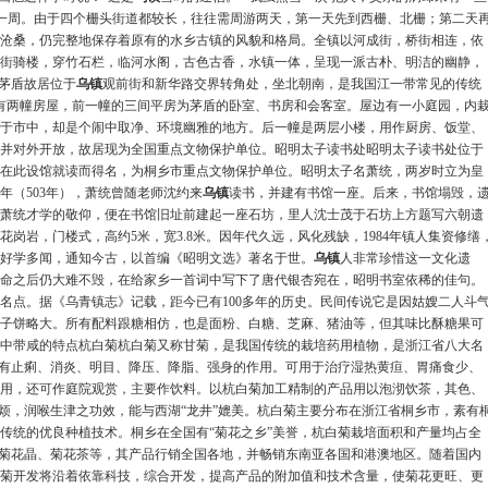
一周。由于四个栅头街道都较长，往往需周游两天，第一天先到西栅、北栅；第二天
多年沧桑，仍完整地保存着原有的水乡古镇的风貌和格局。全镇以河成街，桥街相连，依
街骑楼，穿竹石栏，临河水阁，古色古香，水镇一体，呈现一派古朴、明洁的幽静，
居茅盾故居位于
乌镇
观前街和新华路交界转角处，坐北朝南，是我国江一带常见的传统
后有两幢房屋，前一幢的三间平房为茅盾的卧室、书房和会客室。屋边有一小庭园，内
于市中，却是个闹中取净、环境幽雅的地方。后一幢是两层小楼，用作厨房、饭堂、
维修并对外开放，故居现为全国重点文物保护单位。昭明太子读书处昭明太子读书处位于
在此设馆就读而得名，为桐乡市重点文物保护单位。昭明太子名萧统，两岁时立为皇
年（503年），萧统曾随老师沈约来
乌镇
读书，并建有书馆一座。后来，书馆塌毁，
萧统才学的敬仰，便在书馆旧址前建起一座石坊，里人沈士茂于石坊上方题写六朝遗
岗岩，门楼式，高约5米，宽3.8米。因年代久远，风化残缺，1984年镇人集资修缮
好学多闻，通知今古，以首编《昭明文选》著名于世。
乌镇
人非常珍惜这一文化遗
大革命之后仍大难不毁，在给家乡一首词中写下了唐代银杏宛在，昭明书室依稀的佳句。
名点。据《乌青镇志》记载，距今已有100多年的历史。民间传说它是因姑嫂二人斗
子饼略大。所有配料跟糖相仿，也是面粉、白糖、芝麻、猪油等，但其味比酥糖果可
中带咸的特点杭白菊杭白菊又称甘菊，是我国传统的栽培药用植物，是浙江省八大名
具有止痢、消炎、明目、降压、降脂、强身的作用。可用于治疗湿热黄疸、胃痛食少、
用，还可作庭院观赏，主要作饮料。以杭白菊加工精制的产品用以泡沏饮茶，其色、
除烦，润喉生津之功效，能与西湖“龙井”媲美。杭白菊主要分布在浙江省桐乡市，素有
传统的优良种植技术。桐乡在全国有“菊花之乡”美誉，杭白菊栽培面积和产量均占全
、菊花晶、菊花茶等，其产品行销全国各地，并畅销东南亚各国和港澳地区。随着国内
菊开发将沿着依靠科技，综合开发，提高产品的附加值和技术含量，使菊花更旺、更