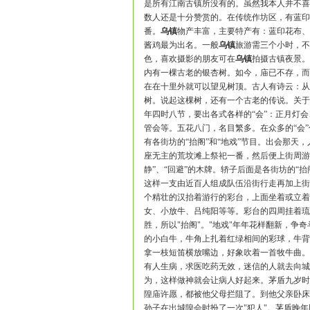
是所有江南古镇所没有的。虽然我本人并不喜
数人还是十分赞赏的。在传统作坊区，有蓝印
番。
乌镇
物产丰富，主要特产有：蓝印花布、
酱鸡最为出名。一般
乌镇
旅游需三个小时，不
色，喜欢摄影的朋友可在
乌镇
拍摄古镇夜景。
内有一棵古老的银杏树。如今，庙已不存，而
在在十里外就可以望见树顶。古人有诗云：从
树。说起这棵树，还有一个古老的传说。关于
年四时八节，要出各式各样的“会”：正月灯会、
管会等。五花八门，名目繁多。在众多的“会”
有各街坊的“抬阁”和“地戏”节目。出会那天
座无主的荒坟滩上祭祀一番，然后便上街周游
静”、“回避”的木牌。轿子后面是各街坊的“
这样一支由近百人组成队伍沿街行走再加上街
个精壮的汉抬着游行的彩台，上面坐着或立着
女、小放牛、吕纯阳等等。彩台的四周挂着琉
胜，所以"抬阁"。"地戏"年年花样翻新，争
的小白牛，牛角上扎着红绿相间的彩球，牛背
拿一枝短笛横放嘴边，好象吹着一首牧牛曲。
有人生病，求医吃药无效，迷信的人就去向城
为，这样做神就会让病人好起来。茅盾九岁时
隍庙许愿，都被他父母拦阻了。到他父亲卧床
孙子在出城隍会时扮了一次"犯人"。茅盾晚年